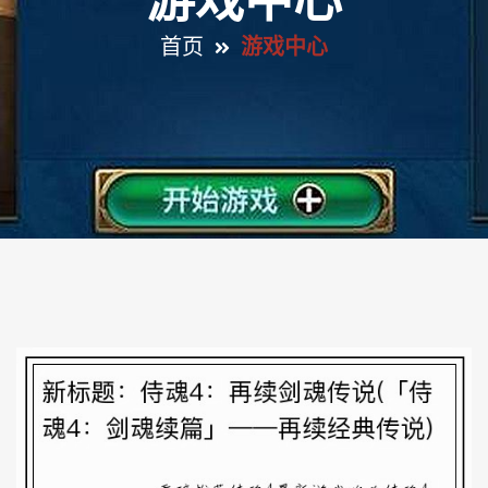
游戏中心
首页
游戏中心