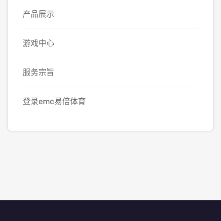
产品展示
游戏中心
服务宗旨
登录emc易倍体育