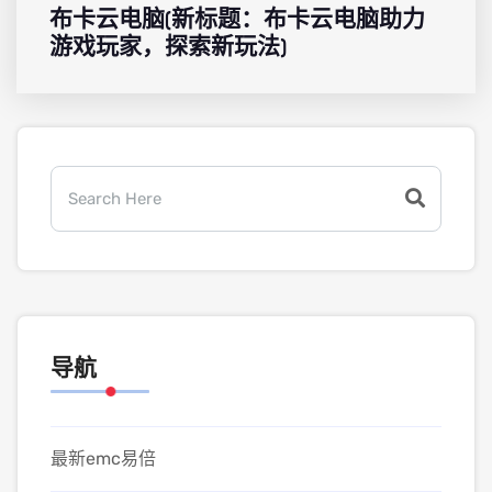
布卡云电脑(新标题：布卡云电脑助力
游戏玩家，探索新玩法)
导航
最新emc易倍