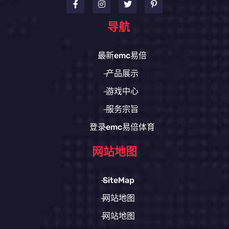
导航
最新emc易倍
产品展示
游戏中心
服务宗旨
登录emc易倍体育
网站地图
SiteMap
网站地图
网站地图